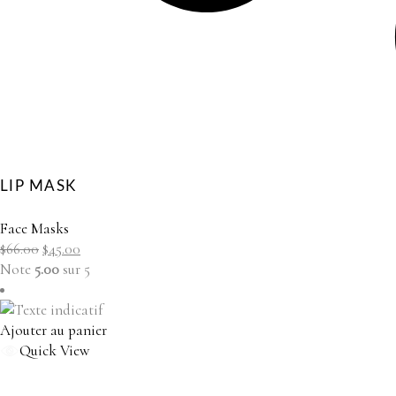
LIP MASK
Face Masks
Le
Le
$
66.00
$
45.00
prix
prix
Note
5.00
sur 5
initial
actuel
était :
est :
$66.00.
$45.00.
Ajouter au panier
Quick View