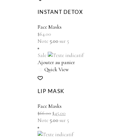
INSTANT DETOX
Face Masks
$
64.00
Note
5.00
sur 5
Sale
Ajouter au panier
Quick View
LIP MASK
Face Masks
Le
Le
$
66.00
$
45.00
prix
prix
Note
5.00
sur 5
initial
actuel
était :
est :