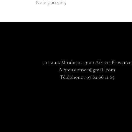
Note
5.00
sur 5
50 cours Mirabeau 13100 Aix-en-Provence
Aixtensionscc@gmail.com
Téléphone :
07 62 66 11 65