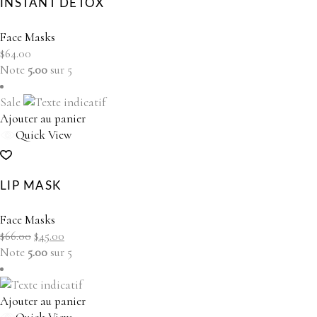
INSTANT DETOX
Face Masks
$
64.00
Note
5.00
sur 5
Sale
Ajouter au panier
Quick View
LIP MASK
Face Masks
Le
Le
$
66.00
$
45.00
prix
prix
Note
5.00
sur 5
initial
actuel
était :
est :
$66.00.
$45.00.
Ajouter au panier