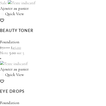
Sale
Ajouter au panier
Quick View
BEAUTY TONER
Foundation
Le
Le
$
52.00
$
45.00
prix
prix
Note
5.00
sur 5
initial
actuel
était :
est :
$52.00.
$45.00.
Ajouter au panier
Quick View
EYE DROPS
Foundation