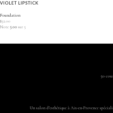
VIOLET LIPSTICK
Foundation
$
32.00
Note
5.00
sur 5
50 cou
Un salon d’esthétique à Aix-en-Provence spécialisé